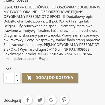
1009658
Indeks
II poł. XIX w- DUBELTÓWKA “LEFOSZÓWKA” ZDOBIONA W
MOTYWY FLORALNE, ŁOŻE ORZECHOWE-PIĘKNY
ORYGINALNY PRZEDMIOT Z EPOKI !!! Dodatkowy opis:
Dubeltówka „Lefoszówka, z II poł. XIX w ( Francja lub
Belgia).Łufy puncowane od spodu, elementy metalowe
trawione w motywy floralne. Łoże, drewniane-orzechowe.
Oryginalny skórzany pasek z epoki. Prawy zamek sprawny,
dwutaktowy. Lewy, niesprawny, widać ślady starej naprawy.
Stan zachowania; dobry. PIĘKNY ORYGINALNY PRZEDMIOT
Z EPOKI ! Wymiary-długość ~115 cm NR KAT;1009658
Lokalizacja : Tarnów, tel.14 622-02-46, kom. 500 628 542
email: galeriauadama@wp.pl
Ilość

DODAJ DO KOSZYKA
Udostępnij