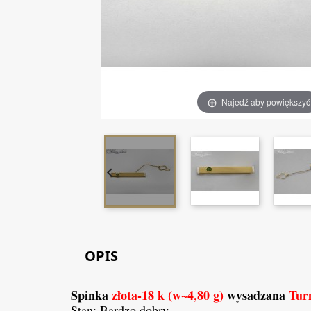
Najedź aby powiększyć

OPIS
Spinka
złota-1
8
k (w~
4,80
g)
wysadzana
Tur
Stan: Bardzo dobry.