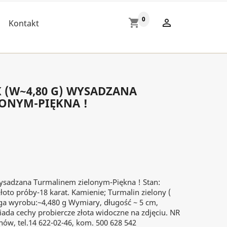
0
shopping_cart

Kontakt
K (W~4,80 G) WYSADZANA
ONYM-PIĘKNA !
wysadzana Turmalinem zielonym-Piękna ! Stan:
łoto próby-18 karat. Kamienie; Turmalin zielony (
a wyrobu:~4,480 g Wymiary, długość ~ 5 cm,
ada cechy probiercze złota widoczne na zdjęciu. NR
nów, tel.14 622-02-46, kom. 500 628 542