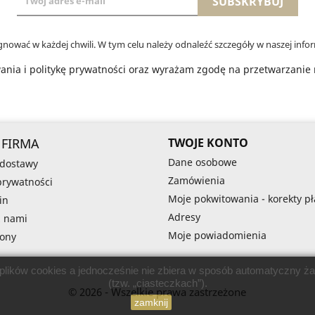
nować w każdej chwili. W tym celu należy odnaleźć szczegóły w naszej infor
nia i politykę prywatności oraz wyrażam zgodę na przetwarzanie m
 FIRMA
TWOJE KONTO
Dane osobowe
 dostawy
Zamówienia
 prywatności
Moje pokwitowania - korekty pł
in
Adresy
z nami
Moje powiadomienia
rony
 plików cookies a jednocześnie nie zbiera w sposób automatyczny żad
(tzw. „ciasteczkach”).
© 2026 - Wszelkie prawa zastrzeżone
zamknij