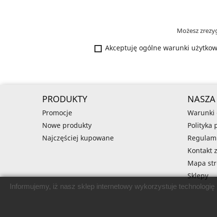
Możesz zrezyg
Akceptuję ogólne warunki użytkowa
PRODUKTY
NASZA
Promocje
Warunki
Nowe produkty
Polityka
Najczęściej kupowane
Regulam
Kontakt 
Mapa st
Sklepy
Informujemy, iż nasz sklep internetowy wykorzystuje technologię