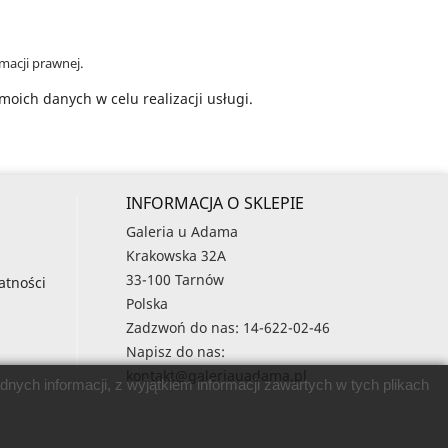
macji prawnej.
oich danych w celu realizacji usługi.
INFORMACJA O SKLEPIE
Galeria u Adama
Krakowska 32A
33-100 Tarnów
atności
Polska
Zadzwoń do nas:
14-622-02-46
Napisz do nas:
kontakt@galeriauadama.pl
nych informacji, z wyjątkiem informacji zawartych w tych plikach