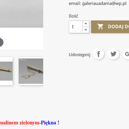
email: galeriauadama@wp.pl
Ilość

DODAJ D
Udostępnij

malinem zielonym
-
Piękna
!