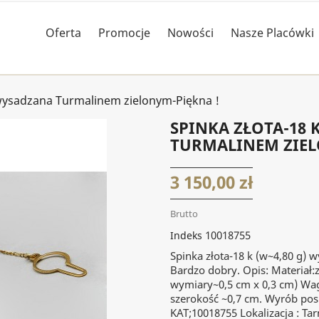
Oferta
Promocje
Nowości
Nasze Placówki
 wysadzana Turmalinem zielonym-Piękna !
SPINKA ZŁOTA-18 
TURMALINEM ZIEL
3 150,00 zł
Brutto
10018755
Indeks
Spinka złota-18 k (w~4,80 g) 
Bardzo dobry. Opis: Materiał:z
wymiary~0,5 cm x 0,3 cm) Wag
szerokość ~0,7 cm. Wyrób posi
KAT;10018755 Lokalizacja : Tar