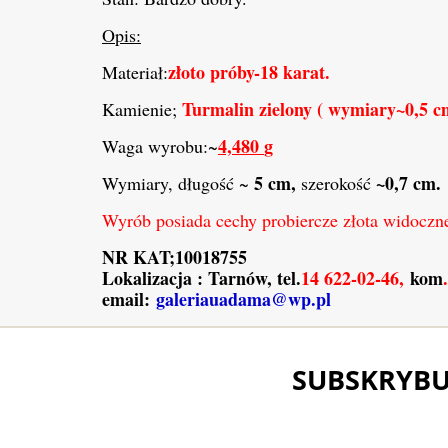
Opis:
złoto próby-1
8
karat.
Materiał:
Turmalin zielony
( wymiary~0,
5
cm
Kamienie;
4,48
0
g
Waga wyrobu:~
5
cm,
~
0,7
cm.
Wymiary, długość
~
szerokość
Wyrób posiada cechy probiercze złota widoczne
NR KAT;1001875
5
Lokalizacja : Tarnów, tel.
14 622-02-46,
kom
email:
galeriauadama@wp.pl
SUBSKRYBU