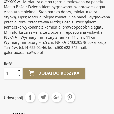
XIX/XX w - Miniatura olejna ręcznie malowana na panelu-
Matka Boża z Dzieciątkiem-sygnowana- w oprawie z agatu-
Absolutnie piękna ! Stan:bardzo dobry, miniaturka za
szybką. Opis: Materiał:olejna miniatur na panelu-sygnowana
przez autora, przedstawia Matkę Bożą z Dzieciątkiem.
Rameczka wykonana z kamienia, prawdopodobnie agatu.
Miniaturka za szkłem, ze złoconą i repusowaną wstawką.
PIĘKNA ! Wymiary miniatury z ramką: 11 cm x 11 cm
Wymiary miniatury ~ 5,5 cm. NR KAT: 10020578 Lokalizacja :
Tarnów, tel.14 622-02-46, kom.500 628 542 mail:
galeriauadama@wp.pl
Ilość

DODAJ DO KOSZYKA
Udostępnij