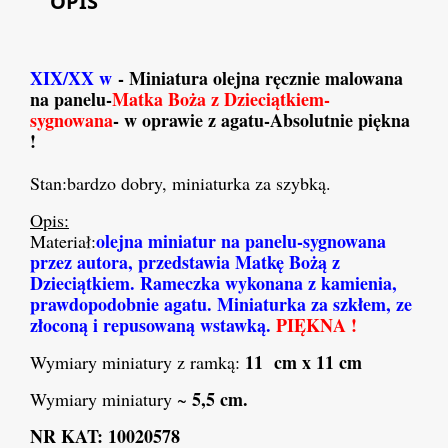
OPIS
XIX/XX w
- Miniatura olejna ręcznie malowana
n
a panelu-
Matka Boża z Dzieciątkiem-
sygnowana
-
w oprawie z agatu-Absolutnie piękna
!
Stan:bardzo dobry, miniaturka
za szybką.
Opis:
olejna miniatur na
panelu-sygnowana
Materiał:
przez autora
, przedstawia Matkę Bożą z
Dzieciątkiem.
R
ameczka wykonana z kamienia,
prawdopodobnie agatu
. Miniaturka za szkłem, ze
złoconą i repusowaną wstawką.
PIĘKNA !
11 cm x 11 cm
Wymiary miniatury z ramką:
5,5
cm.
Wymiary miniatury
~
NR KAT: 100
20578