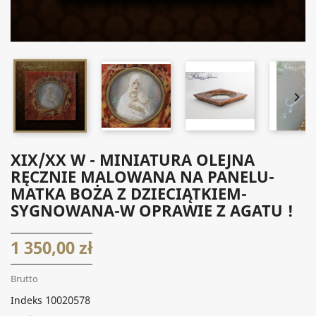


XIX/XX W - MINIATURA OLEJNA
RĘCZNIE MALOWANA NA PANELU-
MATKA BOŻA Z DZIECIĄTKIEM-
SYGNOWANA-W OPRAWIE Z AGATU !
1 350,00 zł
Brutto
10020578
Indeks