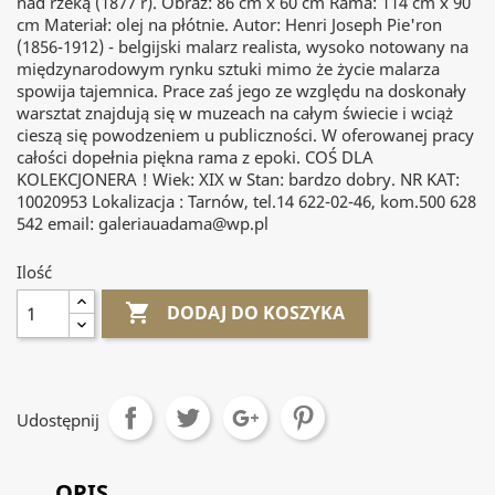
nad rzeką (1877 r). Obraz: 86 cm x 60 cm Rama: 114 cm x 90
cm Materiał: olej na płótnie. Autor: Henri Joseph Pie'ron
(1856-1912) - belgijski malarz realista, wysoko notowany na
międzynarodowym rynku sztuki mimo że życie malarza
spowija tajemnica. Prace zaś jego ze względu na doskonały
warsztat znajdują się w muzeach na całym świecie i wciąż
cieszą się powodzeniem u publiczności. W oferowanej pracy
całości dopełnia piękna rama z epoki. COŚ DLA
KOLEKCJONERA ! Wiek: XIX w Stan: bardzo dobry. NR KAT:
10020953 Lokalizacja : Tarnów, tel.14 622-02-46, kom.500 628
542 email: galeriauadama@wp.pl
Ilość

DODAJ DO KOSZYKA
Udostępnij
OPIS